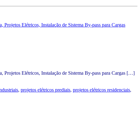
ca,
Projetos Elétricos,
Instalação de Sistema By-pass para Cargas
 Projetos Elétricos, Instalação de Sistema By-pass para Cargas
[…]
ndustriais
,
projetos elétricos prediais
,
projetos elétricos residenciais
,