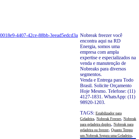
Nobreak freezer você
encontra aqui na RD
Energia, somos uma
empresa com ampla
expertise e especializados na
venda e manutenção de
Nobreaks para diversos
segmentos.
Venda e Entrega para Todo
Brasil. Solicite Orçamento
Hoje Mesmo. Telefone: (11)
4127-1831. WhatsApp: (11)
98920-1203.
TAGS:
Estabilizador para
,
,
Geladeira
Nobreak Freezer
Nobreak
,
para geladeira duplex
Nobreak para
,
geladeira ou freezer
Quanto Tempo
,
um Nobreak Segura uma Geladeira