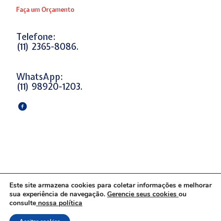
Faça um Orçamento
Telefone:
(11) 2365-8086.
WhatsApp:
(11) 98920-1203.
Este site armazena cookies para coletar informações e melhorar
sua experiência de navegação.
Gerencie seus cookies
ou
consulte
nossa política
© 2025 RD Energia. Todos os Direitos Reservados. Criado
por
agência de marketing blomer