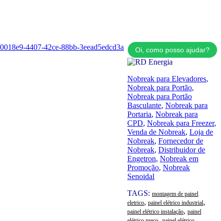
Oi, como posso ajudar?
Nobreak para Elevadores
,
Nobreak para Portão
,
Nobreak para Portão
Basculante
,
Nobreak para
Portaria
,
Nobreak para
CPD
,
Nobreak para Freezer
,
Venda de Nobreak
,
Loja de
Nobreak
,
Fornecedor de
Nobreak
,
Distribuidor de
Engetron
,
Nobreak em
Promoção
,
Nobreak
Senoidal
TAGS:
montagem de painel
,
,
eletrico
painel elétrico industrial
,
painel elétrico instalação
painel
,
elétrico preço
painel elétrico