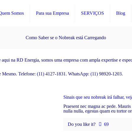
Quem Somos
Para sua Empresa
SERVIÇOS
Blog
Como Saber se o Nobreak está Carregando
 aqui na RD Energia, somos uma empresa com ampla expertise e espec
je Mesmo. Telefone: (11) 4127-1831. WhatsApp: (11) 98920-1203.
Sinais que seu nobreak irá falhar, ve
Praesent nec magna ac pede. Mauris su
nulla nulla, egestas quam eu tortor or
Do you like it?
69